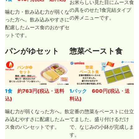
お米らしい見た目にムース食
の具をのせた1食完結タイプ
噛む力・飲み込む力が弱くな
の丼メニューです。
った方へ。飲み込みやすさに
配慮したムース食のおかずセ
ットです。
パンがゆセット
惣菜ペースト食
1食
約763円(税込・送料
1パック
600円(税込・送
込)
料込)
噛む力が弱くなった方へ。飲
定番の惣菜をペーストに仕立
み込むやすさに配慮したムー
てました。盛り付けるだけ
ス食のパンセットです。
で、なじみの小鉢が完成しま
す。