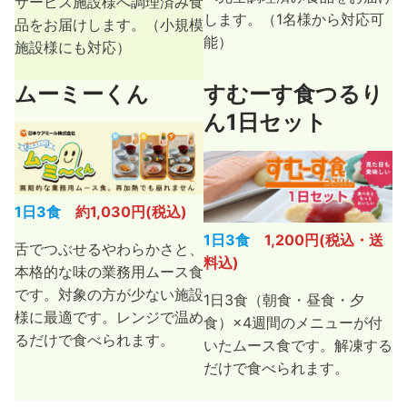
サービス施設様へ調理済み食
します。（1名様から対応可
品をお届けします。（小規模
能）
施設様にも対応）
ムーミーくん
すむーす食つるり
ん1日セット
1日3食
約1,030円(税込)
1日3食
1,200円(税込・送
舌でつぶせるやわらかさと、
料込)
本格的な味の業務用ムース食
です。対象の方が少ない施設
1日3食（朝食・昼食・夕
様に最適です。レンジで温め
食）×4週間のメニューが付
るだけで食べられます。
いたムース食です。解凍する
だけで食べられます。