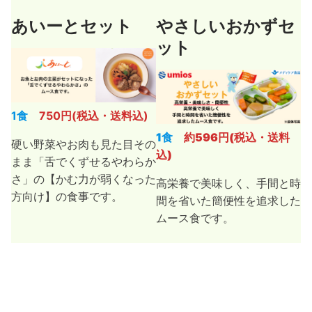
あいーとセット
やさしいおかずセ
ット
1食
750円(税込・送料込)
1食
約596円(税込・送料
硬い野菜やお肉も見た目その
込)
まま「舌でくずせるやわらか
さ」の【かむ力が弱くなった
高栄養で美味しく、手間と時
方向け】の食事です。
間を省いた簡便性を追求した
ムース食です。