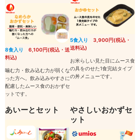
5食入り
3,900円(税込・
送料込)
8食入り
6,100円(税込・送
料込)
お米らしい見た目にムース食
の具をのせた1食完結タイプ
噛む力・飲み込む力が弱くな
の丼メニューです。
った方へ。飲み込みやすさに
配慮したムース食のおかずセ
ットです。
あいーとセット
やさしいおかずセ
ット