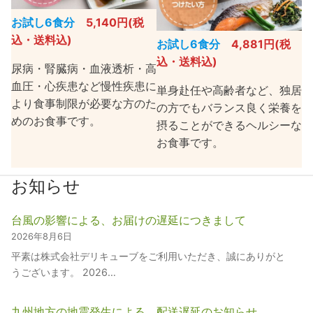
お試し6食分
5,140円(税
込・送料込)
お試し6食分
4,881円(税
込・送料込)
尿病・腎臓病・血液透析・高
血圧・心疾患など慢性疾患に
単身赴任や高齢者など、独居
より食事制限が必要な方のた
の方でもバランス良く栄養を
めのお食事です。
摂ることができるヘルシーな
お食事です。
お知らせ
台風の影響による、お届けの遅延につきまして
2026年8月6日
平素は株式会社デリキューブをご利用いただき、誠にありがと
うございます。 2026…
九州地方の地震発生による、配送遅延のお知らせ