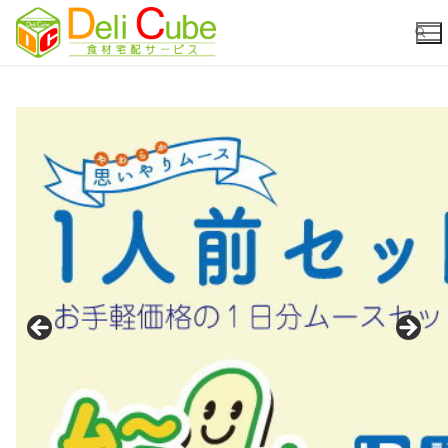
コ
ン
テ
ン
ツ
検索:
へ
ス
キ
ッ
プ