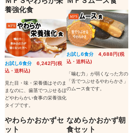
ＭＦＳやわらか栄
ＭＦＳムース食
養強化食
お試し6食分
4,688円(税
込・送料込)
お試し6食分
6,242円(税
込・送料込)
「噛む力」が弱くなった方の
「舌でつぶせるやわらかさ」
見た目・味・栄養価はそのま
のムース食です。
まなのに、歯茎でつぶせるほ
どやわらかい食事の栄養強化
タイプです。
やわらかおかずセ
なめらかおかず朝
ット
食セット