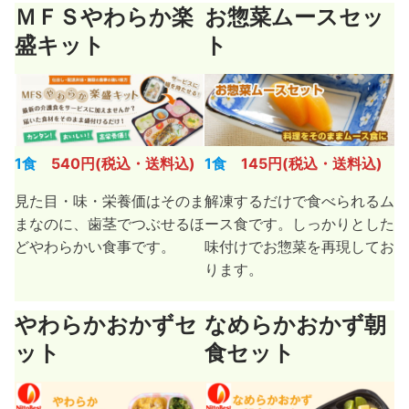
ＭＦＳやわらか楽
お惣菜ムースセッ
盛キット
ト
1食
540円(税込・送料込)
1食
145円(税込・送料込)
見た目・味・栄養価はそのま
解凍するだけで食べられるム
まなのに、歯茎でつぶせるほ
ース食です。しっかりとした
どやわらかい食事です。
味付けでお惣菜を再現してお
ります。
やわらかおかずセ
なめらかおかず朝
ット
食セット