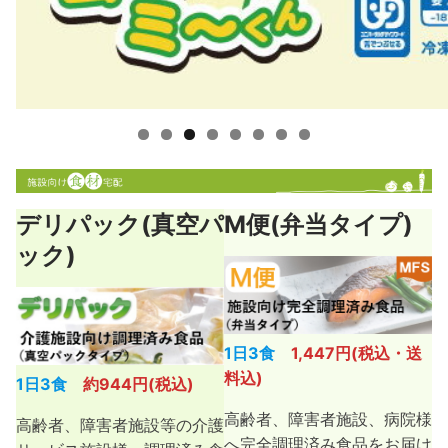
デリパック(真空パ
M便(弁当タイプ)
ック)
1日3食
1,447円(税込・送
料込)
1日3食
約944円(税込)
高齢者、障害者施設、病院様
高齢者、障害者施設等の介護
へ完全調理済み食品をお届け