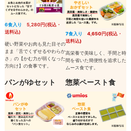
6食入り
5,280円(税込・
送料込)
7食入り
4,650円(税込・
送料込)
硬い野菜やお肉も見た目その
まま「舌でくずせるやわらか
高栄養で美味しく、手間と時
さ」の【かむ力が弱くなった
間を省いた簡便性を追求した
方向け】の食事です。
ムース食です。
パンがゆセット
惣菜ペースト食