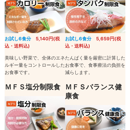
お試し6食分
5,140円(税
お試し6食分
5,659円(税
込・送料込)
込・送料込)
美味しい野菜で、全体のエネ
たんぱく量を厳密に計算した
ルギー量をコントロールした
お食事で、食事療法の負担を
お食事です。
減らします。
ＭＦＳ塩分制限食
ＭＦＳバランス健
康食