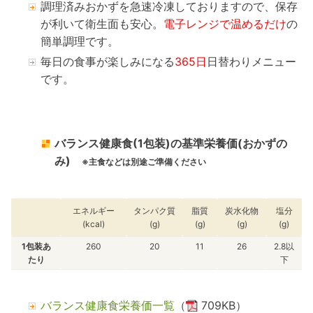
調理済みおかずを急速冷凍しておりますので、保存
が利いて衛生面も安心。
電子レンジで温めるだけ
の
簡単調理です。
毎日の食事が楽しみになる
365日
日替わりメニュー
です。
バランス健康食(1包装)の基準栄養価(おかずの
み)
※主食などは別途ご準備ください
エネルギー
タンパク質
脂質
炭水化物
塩分
(kcal)
(g)
(g)
(g)
(g)
1包装あ
260
20
11
26
2.8以
たり
下
バランス健康食栄養価一覧
（
709KB）