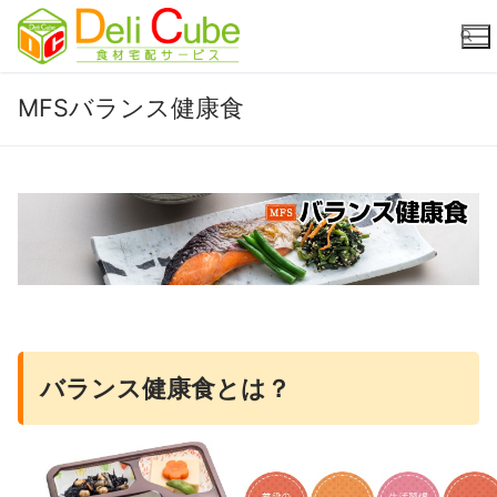
コ
ン
テ
ン
MFSバランス健康食
ツ
検索:
へ
ス
キ
ッ
プ
バランス健康食とは？