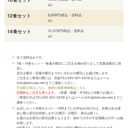
み)
12食セット
8,899円(税込・送料込
み)
14食セット
10,378円(税込・送料込
み)
全て送料込みです。
7食～14食セット･･･毎週火曜日にご注文を締め切りまして翌週金曜日に発
送し、
翌日土曜日～翌週月曜日までのいずれかの曜日にお届け致します。
ご注文をご希望の際には、別途TEL(095-801-5878)またはメール
(info@delicube.net)までご連絡ください。
月次献立表はこちら
食材の原産地情報はこちら
定期的なご注文も承ります。
（毎週・隔週・月1回など自動でお届け）
ご希望の方はTEL(095-801-5878)またはメール(info@delicube.net)までご
連絡ください。
お試しセット(6食分入り)･･･14時までにお申込み頂ければ、在庫がある場
合に限り翌日出荷致します(土曜日・日曜日・祝日は除く)。
お届けは出荷日の翌日以降となります。初めての方や不定期購入の方へお勧
め致します。
※何度でもご注文できます。献立の内容は弊社のおまかせとなります。