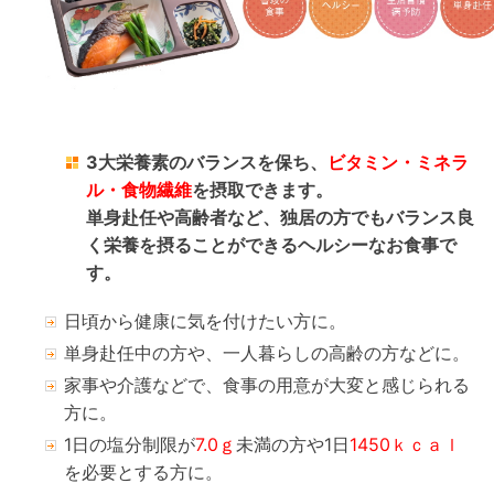
3大栄養素のバランスを保ち、
ビタミン・ミネラ
ル・食物繊維
を摂取できます。
単身赴任や高齢者など、独居の方でもバランス良
く栄養を摂ることができるヘルシーなお食事で
す。
日頃から健康に気を付けたい方に。
単身赴任中の方や、一人暮らしの高齢の方などに。
家事や介護などで、食事の用意が大変と感じられる
方に。
1日の塩分制限が
7.0ｇ
未満の方や1日
1450ｋｃａｌ
を必要とする方に。