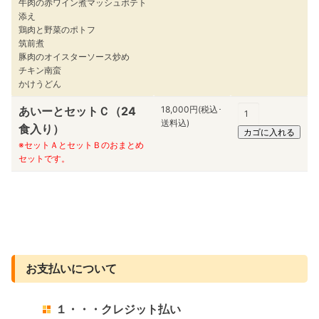
牛肉の赤ワイン煮マッシュポテト
添え
鶏肉と野菜のポトフ
筑前煮
豚肉のオイスターソース炒め
チキン南蛮
かけうどん
あいーとセットＣ（24
18,000円(税込･
送料込)
食入り）
※セットＡとセットＢのおまとめ
セットです。
お支払いについて
１・・・クレジット払い