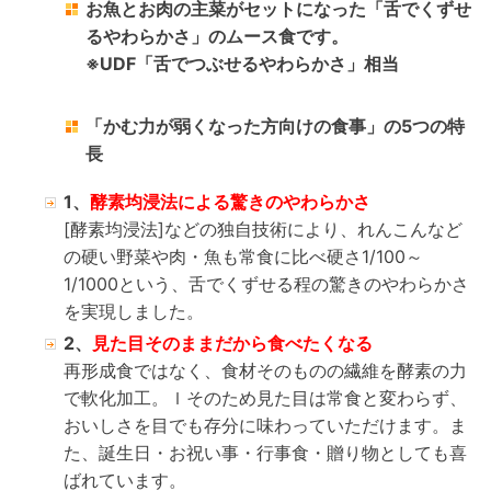
お魚とお肉の主菜がセットになった「舌でくずせ
るやわらかさ」のムース食です。
※UDF「舌でつぶせるやわらかさ」相当
「かむ力が弱くなった方向けの食事」の5つの特
長
1、
酵素均浸法による驚きのやわらかさ
[酵素均浸法]などの独自技術により、れんこんなど
の硬い野菜や肉・魚も常食に比べ硬さ1/100～
1/1000という、舌でくずせる程の驚きのやわらかさ
を実現しました。
2、
見た目そのままだから食べたくなる
再形成食ではなく、食材そのものの繊維を酵素の力
で軟化加工。ｌそのため見た目は常食と変わらず、
おいしさを目でも存分に味わっていただけます。ま
た、誕生日・お祝い事・行事食・贈り物としても喜
ばれています。