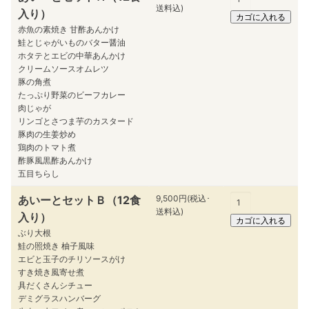
送料込)
入り）
赤魚の素焼き 甘酢あんかけ
鮭とじゃがいものバター醤油
ホタテとエビの中華あんかけ
クリームソースオムレツ
豚の角煮
たっぷり野菜のビーフカレー
肉じゃが
リンゴとさつま芋のカスタード
豚肉の生姜炒め
鶏肉のトマト煮
酢豚風黒酢あんかけ
五目ちらし
あいーとセットＢ（12食
9,500円(税込･
送料込)
入り）
ぶり大根
鮭の照焼き 柚子風味
エビと玉子のチリソースがけ
すき焼き風寄せ煮
具だくさんシチュー
デミグラスハンバーグ