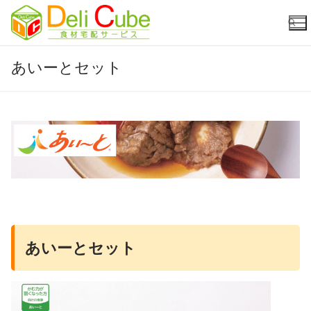
コ
ン
テ
ン
あいーとセット
ツ
検索:
へ
ス
キ
ッ
プ
あいーとセット