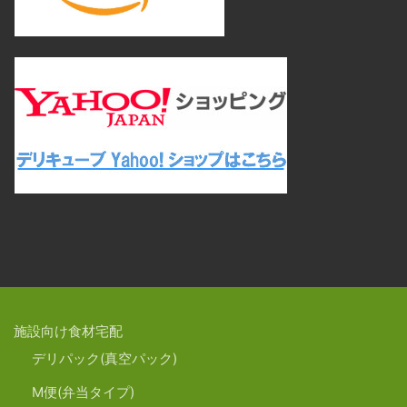
施設向け食材宅配
デリパック(真空パック)
M便(弁当タイプ)