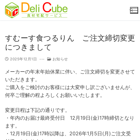
コ
ン
テ
ン
ツ
検索:
すむーす食つるりん ご注文締切変更
へ
につきまして
ス
キ
2025年12月1日
---
お知らせ
ッ
メーカーの年末年始休業に伴い、ご注文締切を変更させて
プ
いただきます。
ご購入をご検討のお客様には大変申し訳ございませんが、
何卒ご理解の程よろしくお願いいたします。
変更日程は下記の通りです。
・年内のお届け最終受付日 12月19日(金)17時締切となり
ます。
・12月19日(金)17時以降は、2026年1月5日(月)ご注文受