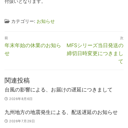
付扱いとなります。
カテゴリー:
お知らせ
投
前
次
稿
前
次
年末年始の休業のお知ら
MFSシリーズ当日発送の
ナ
の
の
せ
締切日時変更につきまし
ビ
投
投
て
稿:
稿:
ゲ
ー
関連投稿
シ
台風の影響による、お届けの遅延につきまして
ョ
2026年8月6日
ン
九州地方の地震発生による、配送遅延のお知らせ
2026年7月29日