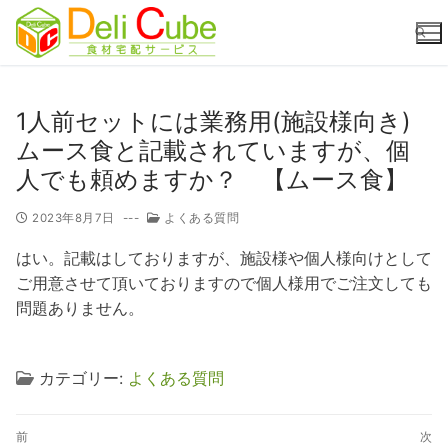
コ
ン
テ
ン
ツ
検索:
1人前セットには業務用(施設様向き)
へ
ムース食と記載されていますが、個
ス
人でも頼めますか？ 【ムース食】
キ
ッ
2023年8月7日
---
よくある質問
プ
はい。記載はしておりますが、施設様や個人様向けとして
ご用意させて頂いておりますので個人様用でご注文しても
問題ありません。
カテゴリー:
よくある質問
投
前
次