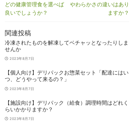
稿
前
次
どの健康管理食を選べば
やわらかさの違いはあり
ナ
の
の
良いでしょうか？
ますか？
ビ
投
投
稿:
稿:
ゲ
関連投稿
ー
冷凍されたものを解凍してベチャッとなったりしま
シ
せんか
ョ
2023年8月7日
ン
【個人向け】デリパックお惣菜セット「配達にはい
つ、どうやって来るの？」
2023年8月7日
【施設向け】デリパック（給食）調理時間はどれく
らいかかりますか？
2023年8月7日