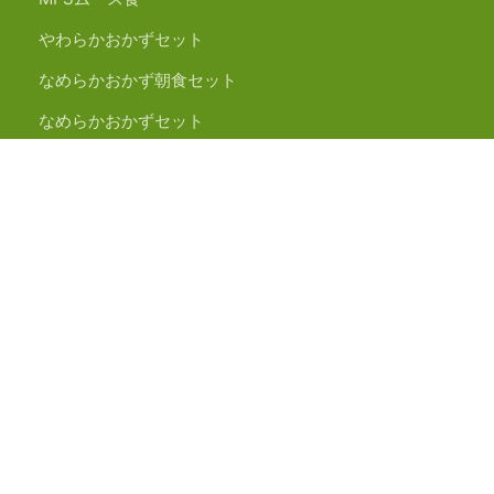
やわらかおかずセット
なめらかおかず朝食セット
なめらかおかずセット
おかゆセット
パンがゆセット
やさしいおかずセット
あいーとセット
惣菜ペースト食
個人向け健康管理食
MFSカロリー制限食