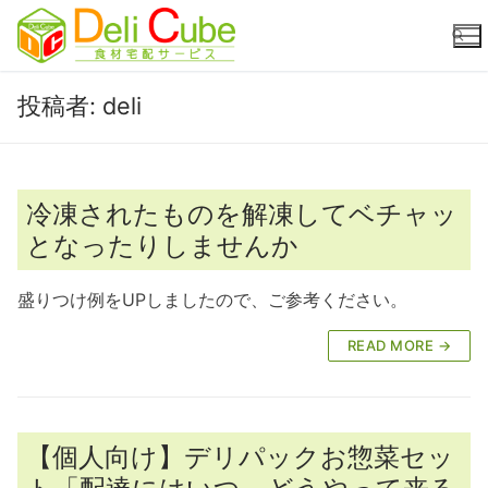
コ
ン
テ
ン
投稿者:
deli
ツ
検索:
へ
ス
キ
冷凍されたものを解凍してベチャッ
ッ
となったりしませんか
プ
盛りつけ例をUPしましたので、ご参考ください。
READ MORE →
【個人向け】デリパックお惣菜セッ