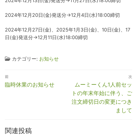
2024年12月13日(金)発送分→11月27日(水)18:00締切
2024年12月20日(金)発送分→12月4日(水)18:00締切
2024年12月27日(金)、2025年1月3日(金)、10日(金)、17
日(金)発送分→12月11日(水)18:00締切
カテゴリー:
お知らせ
投
前
次
稿
前
次
臨時休業のお知らせ
ムーミーくん1人前セッ
ナ
の
の
トの年末年始に伴う、ご
ビ
投
投
注文締切日の変更につき
稿:
稿:
ゲ
まして
ー
シ
関連投稿
ョ