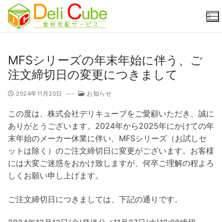
コ
ン
テ
ン
ツ
検索:
MFSシリーズの年末年始に伴う、ご
へ
注文締切日の変更につきまして
ス
キ
2024年11月20日
---
お知らせ
ッ
この度は、株式会社デリキューブをご愛顧いただき、誠に
プ
ありがとうございます。2024年から2025年にかけての年
末年始のメーカー休業に伴い、MFSシリーズ（お試しセ
ットは除く）のご注文締切日に変更がございます。お客様
には大変ご迷惑をおかけ致しますが、何卒ご理解の程よろ
しくお願い申し上げます。
ご注文締切日につきましては、下記の通りです。